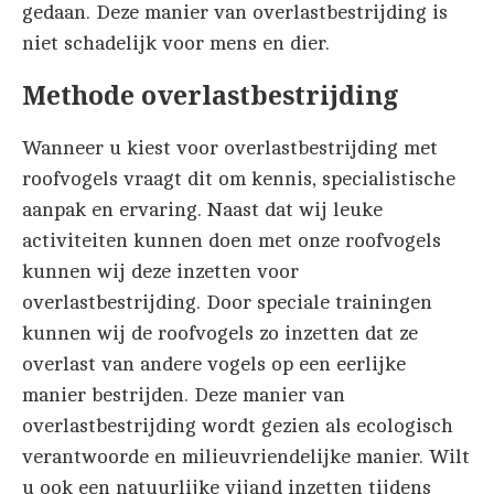
gedaan. Deze manier van overlastbestrijding is
niet schadelijk voor mens en dier.
Methode overlastbestrijding
Wanneer u kiest voor overlastbestrijding met
roofvogels vraagt dit om kennis, specialistische
aanpak en ervaring. Naast dat wij leuke
activiteiten kunnen doen met onze roofvogels
kunnen wij deze inzetten voor
overlastbestrijding. Door speciale trainingen
kunnen wij de roofvogels zo inzetten dat ze
overlast van andere vogels op een eerlijke
manier bestrijden. Deze manier van
overlastbestrijding wordt gezien als ecologisch
verantwoorde en milieuvriendelijke manier. Wilt
u ook een natuurlijke vijand inzetten tijdens