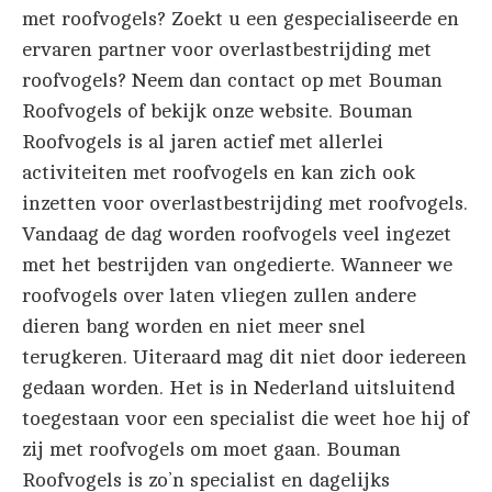
met roofvogels? Zoekt u een gespecialiseerde en
ervaren partner voor overlastbestrijding met
roofvogels? Neem dan contact op met Bouman
Roofvogels of bekijk onze website. Bouman
Roofvogels is al jaren actief met allerlei
activiteiten met roofvogels en kan zich ook
inzetten voor overlastbestrijding met roofvogels.
Vandaag de dag worden roofvogels veel ingezet
met het bestrijden van ongedierte. Wanneer we
roofvogels over laten vliegen zullen andere
dieren bang worden en niet meer snel
terugkeren. Uiteraard mag dit niet door iedereen
gedaan worden. Het is in Nederland uitsluitend
toegestaan voor een specialist die weet hoe hij of
zij met roofvogels om moet gaan. Bouman
Roofvogels is zo’n specialist en dagelijks