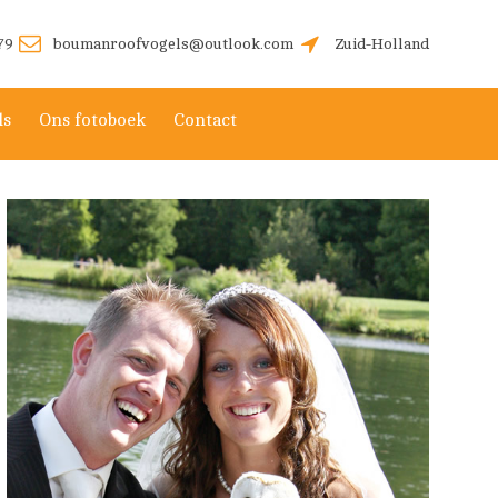
79
boumanroofvogels@outlook.com
Zuid-Holland
ls
Ons fotoboek
Contact