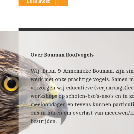
Lees meer
Over Bouman Roofvogels
Wij, Brian & Annemieke Bouman, zijn sin
werk met onze prachtige vogels. Samen me
verzorgen wij educatieve (verjaardags)feest
workshops op scholen-bso’s-nso’s en in zo
meeloopdagen en tevens kunnen particuli
ons in huren om overlast van meeuwen/kr
bestrijden.