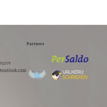
Partners
91379
@outlook.com