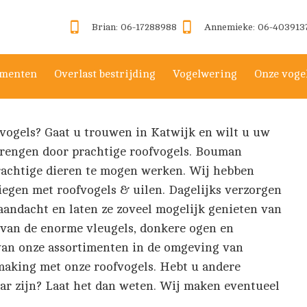
Brian: 06-17288988
Annemieke: 06-403913
menten
Overlast bestrijding
Vogelwering
Onze voge
vogels? Gaat u trouwen in Katwijk en wilt u uw
brengen door prachtige roofvogels. Bouman
rachtige dieren te mogen werken. Wij hebben
egen met roofvogels & uilen. Dagelijks verzorgen
aandacht en laten ze zoveel mogelijk genieten van
 van de enorme vleugels, donkere ogen en
van onze assortimenten in de omgeving van
making met onze roofvogels. Hebt u andere
aar zijn? Laat het dan weten. Wij maken eventueel